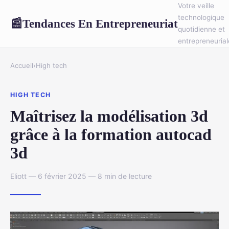
Votre veille
technologique
Tendances En Entrepreneuriat
📰
quotidienne et
entrepreneurial
Accueil
›
High tech
HIGH TECH
Maîtrisez la modélisation 3d
grâce à la formation autocad
3d
Eliott — 6 février 2025 — 8 min de lecture