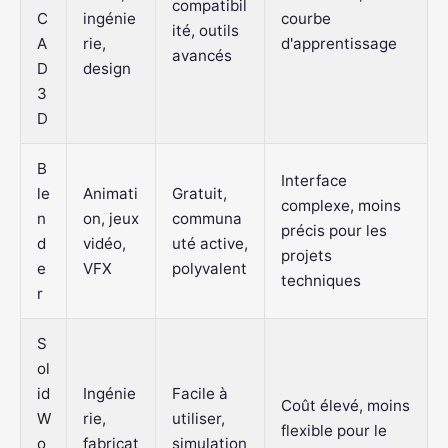
compatibil
C
ingénie
courbe
ité, outils
A
rie,
d'apprentissage
avancés
D
design
3
D
B
Interface
le
Animati
Gratuit,
complexe, moins
n
on, jeux
communa
précis pour les
d
vidéo,
uté active,
projets
e
VFX
polyvalent
techniques
r
S
ol
id
Ingénie
Facile à
Coût élevé, moins
W
rie,
utiliser,
flexible pour le
o
fabricat
simulation