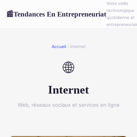
Votre veille
technologique
Tendances En Entrepreneuriat
📰
quotidienne et
entrepreneurial
Accueil
› Internet
🌐
Internet
Web, réseaux sociaux et services en ligne