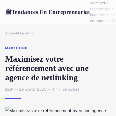
Votre veille
technologique
Tendances En Entrepreneuriat
📰
quotidienne et
entrepreneurial
Accueil
›
Marketing
MARKETING
Maximisez votre
référencement avec une
agence de netlinking
Eliott — 29 janvier 2025 — 4 min de lecture