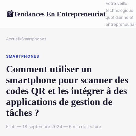
Votre veille
technologique
Tendances En Entrepreneuriat
📰
quotidienne et
entrepreneurial
Accueil
›
Smartphones
SMARTPHONES
Comment utiliser un
smartphone pour scanner des
codes QR et les intégrer à des
applications de gestion de
tâches ?
Eliott — 18 septembre 2024 — 6 min de lecture