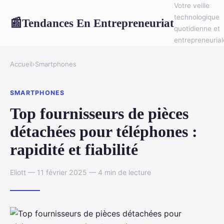
Votre veille
technologique
Tendances En Entrepreneuriat
📰
quotidienne et
entrepreneurial
Accueil
›
Smartphones
SMARTPHONES
Top fournisseurs de pièces
détachées pour téléphones :
rapidité et fiabilité
Eliott — 11 février 2025 — 4 min de lecture