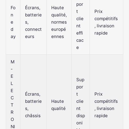
por
Fo
Écrans,
Haute
t
Prix
n
batterie
qualité,
clie
compétitifs
e
s,
normes
nt
, livraison
d
connect
europé
effi
rapide
ay
eurs
ennes
cac
e
M
-
E
Sup
L
por
E
Écrans,
t
Prix
C
batterie
Haute
clie
compétitifs
T
s,
qualité
nt
, livraison
R
châssis
disp
rapide
O
oni
NI