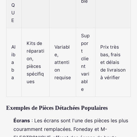
ble
Q
U
E
Sup
Kits de
por
Al
Variabl
Prix très
réparati
t
ib
e,
bas, frais
on,
clie
a
attenti
et délais
pièces
nt
b
on
de livraison
spécifiq
vari
a
requise
à vérifier
ues
abl
e
Exemples de Pièces Détachées Populaires
Écrans
: Les écrans sont l'une des pièces les plus
couramment remplacées. Foneday et M-