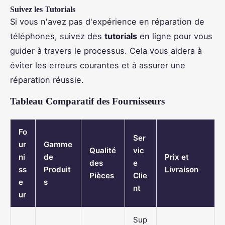
Suivez les Tutorials
Si vous n'avez pas d'expérience en réparation de
téléphones, suivez des
tutorials
en ligne pour vous
guider à travers le processus. Cela vous aidera à
éviter les erreurs courantes et à assurer une
réparation réussie.
Tableau Comparatif des Fournisseurs
Fo
Ser
ur
Gamme
Qualité
vic
ni
de
Prix et
des
e
ss
Produit
Livraison
Pièces
Clie
e
s
nt
ur
Sup